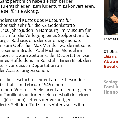
anz persönlich habe sie sich bei der
azu entschieden, zum Judentum zu konvertieren.
 sei für sie wichtig.
undlers und Kustos des Museums für
her sich sehr für die KZ-Gedenkstätte
„400 Jahre Juden in Hamburg“ im Museum für
 sich für die Verlegung eines Stolpersteins für
Thomas 
ger Rathaus ein, der der einzige Senator
zum Opfer fiel. Max Mendel, wurde mit seiner
wie seinem Bruder Paul Michael Mendel im
01.06.
portiert. Zum Zeitpunkt der Deportation war
„Ganz 
nes Hüftleidens im Rollstuhl. Einen Brief, den
Abtran
kurz vor dessen Deportation an
Bevölk
 der Ausstellung zu sehen.
er die Geschichte seiner Familie, besonders
Schlag
bst hatte im Februar 1945 einen
Famili
einem Versteck. Viele ihrer Familienmitglieder
Hannov
Familientraditionen seien deshalb in seiner
es (jüdischen) Lebens der vorherigen
rte. Seit dem Tod seines Vaters sei es ihm