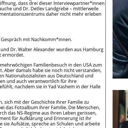
öffnung, dass drei dieser Interviewpartner*innen
 Bauche und Dr. Detlev Landgrebe – mittlerweile
umentationszentrums daher nicht mehr erleben
in Gespräch mit Nachkomm*innen.
 und Dr. Walter Alexander wurden aus Hamburg
t ermordet.
em mehrwöchigen Familienbesuch in den USA zum
t. Aber damals habe sie noch nicht verstanden,
den Nationalsozialisten aus Deutschland und
en und auch verantwortlich für ihre
gefühlt, nachdem sie in Yad Vashem in der Halle
 sich mit der Geschichte ihrer Familie zu
ei das Fotoalbum ihrer Familie. Die Menschen,
urch das NS-Regime aus ihren Leben gerissen,
ent für Aufklärung und Erinnerung ist ihr
 sie Aufsätze, spreche an Schulen und arbeite