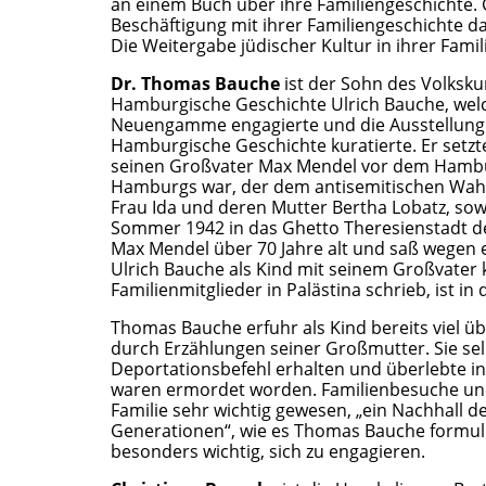
an einem Buch über ihre Familiengeschichte. G
Beschäftigung mit ihrer Familiengeschichte d
Die Weitergabe jüdischer Kultur in ihrer Familie
Dr. Thomas Bauche
ist der Sohn des Volksk
Hamburgische Geschichte Ulrich Bauche, welc
Neuengamme engagierte und die Ausstellung 
Hamburgische Geschichte kuratierte. Er setzte
seinen Großvater Max Mendel vor dem Hambur
Hamburgs war, der dem antisemitischen Wahn 
Frau Ida und deren Mutter Bertha Lobatz, so
Sommer 1942 in das Ghetto Theresienstadt de
Max Mendel über 70 Jahre alt und saß wegen ei
Ulrich Bauche als Kind mit seinem Großvater 
Familienmitglieder in Palästina schrieb, ist in
Thomas Bauche erfuhr als Kind bereits viel üb
durch Erzählungen seiner Großmutter. Sie sel
Deportationsbefehl erhalten und überlebte in 
waren ermordet worden. Familienbesuche und 
Familie sehr wichtig gewesen, „ein Nachhall d
Generationen“, wie es Thomas Bauche formulie
besonders wichtig, sich zu engagieren.