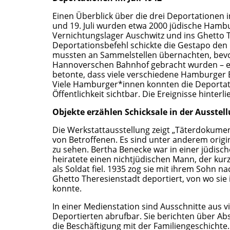
Einen Überblick über die drei Deportationen i
und 19. Juli wurden etwa 2000 jüdische Hamb
Vernichtungslager Auschwitz und ins Ghetto T
Deportationsbefehl schickte die Gestapo den
mussten an Sammelstellen übernachten, bevor
Hannoverschen Bahnhof gebracht wurden – ei
betonte, dass viele verschiedene Hamburger 
Viele Hamburger*innen konnten die Deportat
Öffentlichkeit sichtbar. Die Ereignisse hinterl
Objekte erzählen Schicksale in der Ausstel
Die Werkstattausstellung zeigt „Täterdokume
von Betroffenen. Es sind unter anderem orig
zu sehen. Bertha Benecke war in einer jüdisc
heiratete einen nichtjüdischen Mann, der kurz
als Soldat fiel. 1935 zog sie mit ihrem Sohn 
Ghetto Theresienstadt deportiert, von wo si
konnte.
In einer Medienstation sind Ausschnitte aus
Deportierten abrufbar. Sie berichten über A
die Beschäftigung mit der Familiengeschichte. 