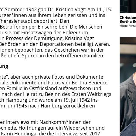
m Sommer 1942 gab Dr. Kristina Vagt: Am 11., 15.
urger*innen aus ihrem Leben gerissen und ins
Christia
heresienstadt deportiert. Den
Bertha B
 Betroffenen per Einschreiben. Die Menschen
Miguel Ferra
 sie mit Einsatzwagen der Polizei zum
n Prozess der Demütigung. Kristina Vagt
Behörden an den Deportationen beteiligt waren.
ionen beobachten, das Geschehen war in der
ießen tiefe Spuren in den betroffenen Familien.
lung
nte“, aber auch private Fotos und Dokumente
inale Dokumente und Fotos von Bertha Benecke
hen Familie in Ostfriesland aufgewachsen und
 nach der Heirat zu Beginn des Ersten Weltkriegs
nach Hamburg und wurde am 19. Juli 1942 ins
e im Juni 1945 nach Hamburg zurückkehren
 vier Interviews mit Nachkomm*innen der
bschiede, Hoffnungen auf ein Wiedersehen und
Karin Heddinga, die die Interviews seit 2017