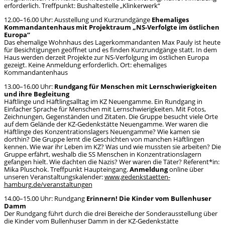
erforderlich. Treffpunkt: Bushaltestelle „Klinkerwerk“
12.00–16.00 Uhr: Ausstellung und Kurzrundgänge
Ehemaliges
Kommandantenhaus mit Projektraum „NS-Verfolgte im östlichen
Europa“
Das ehemalige Wohnhaus des Lagerkommandanten Max Pauly ist heute
für Besichtigungen geöffnet und es finden Kurzrundgänge statt. In dem
Haus werden derzeit Projekte zur NS-Verfolgung im östlichen Europa
gezeigt. Keine Anmeldung erforderlich. Ort: ehemaliges
Kommandantenhaus
13.00–16.00 Uhr:
Rundgang für Menschen mit Lernschwierigkeiten
und ihre Begleitung
Häftlinge und Häftlingsalltag im KZ Neuengamme. Ein Rundgang in
Einfacher Sprache für Menschen mit Lernschwierigkeiten. Mit Fotos,
Zeichnungen, Gegenständen und Zitaten. Die Gruppe besucht viele Orte
auf dem Gelände der KZ-Gedenkstätte Neuengamme. Wer waren die
Häftlinge des Konzentrationslagers Neuengamme? Wie kamen sie
dorthin? Die Gruppe lernt die Geschichten von manchen Häftlingen
kennen. Wie war ihr Leben im KZ? Was und wie mussten sie arbeiten? Die
Gruppe erfährt, weshalb die SS Menschen in Konzentrationslagern
gefangen hielt. Wie dachten die Nazis? Wer waren die Täter? Referent*in:
Mika Pluschok. Treffpunkt Haupteingang.
Anmeldung
online über
unseren Veranstaltungskalender:
www.gedenkstaetten-
hamburg.de/veranstaltungen
14.00–15.00 Uhr: Rundgang
Erinnern! Die Kinder vom Bullenhuser
Damm
Der Rundgang führt durch die drei Bereiche der Sonderausstellung über
die Kinder vom Bullenhuser Damm in der KZ-Gedenkstätte