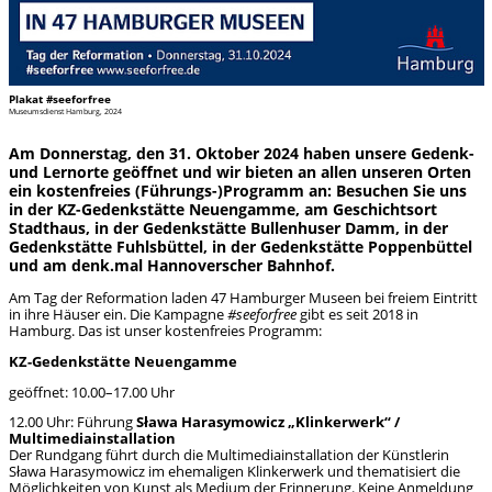
Plakat #seeforfree
Museumsdienst Hamburg, 2024
Am Donnerstag, den 31. Oktober 2024 haben unsere Gedenk-
und Lernorte geöffnet und wir bieten an allen unseren Orten
ein kostenfreies (Führungs-)Programm an: Besuchen Sie uns
in der KZ-Gedenkstätte Neuengamme, am Geschichtsort
Stadthaus, in der Gedenkstätte Bullenhuser Damm, in der
Gedenkstätte Fuhlsbüttel, in der Gedenkstätte Poppenbüttel
und am denk.mal Hannoverscher Bahnhof.
Am Tag der Reformation laden 47 Hamburger Museen bei freiem Eintritt
in ihre Häuser ein. Die Kampagne
#seeforfree
gibt es seit 2018 in
Hamburg. Das ist unser kostenfreies Programm:
KZ-Gedenkstätte Neuengamme
geöffnet: 10.00–17.00 Uhr
12.00 Uhr: Führung
Sława Harasymowicz „Klinkerwerk“ /
Multimediainstallation
Der Rundgang führt durch die Multimediainstallation der Künstlerin
Sława Harasymowicz im ehemaligen Klinkerwerk und thematisiert die
Möglichkeiten von Kunst als Medium der Erinnerung. Keine Anmeldung